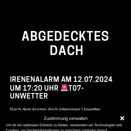
ABGEDECKTES
DACH
IRENENALARM AM 12.07.2024
UM 17:20 UHR
T07-
UNWETTER
Nach dem kurzen doch intensiven Unwetter
Freitagnachmittag, wurden wir mittels Sirenenalarm
Zustimmung verwalten
Um dir ein optimales Erlebnis zu bieten, verwenden wir Technologien wie
nach Kaisersberg zu einem abgedeckten Dach
Cookies, um Geräteinformationen zu speichern und/oder darauf