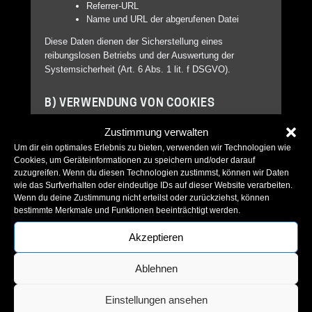
Referrer-URL
Name und URL der abgerufenen Datei
Diese Daten dienen der Sicherstellung eines
reibungslosen Betriebs und der Auswertung der
Systemsicherheit (Art. 6 Abs. 1 lit. f DSGVO).
B) VERWENDUNG VON COOKIES
Unsere Website verwendet Cookies, um die
Zustimmung verwalten
Benutzerfreundlichkeit zu verbessern. Sie können die
Um dir ein optimales Erlebnis zu bieten, verwenden wir Technologien wie
Verwendung von Cookies in Ihrem Browser
Cookies, um Geräteinformationen zu speichern und/oder darauf
deaktivieren, was jedoch die Funktionalität der Website
zuzugreifen. Wenn du diesen Technologien zustimmst, können wir Daten
einschränken kann.
wie das Surfverhalten oder eindeutige IDs auf dieser Website verarbeiten.
Wenn du deine Zustimmung nicht erteilst oder zurückziehst, können
bestimmte Merkmale und Funktionen beeinträchtigt werden.
3. WEITERGABE VON DATEN
Akzeptieren
Eine Weitergabe Ihrer Daten an Dritte erfolgt nur, wenn:
Ablehnen
Sie eingewilligt haben (Art. 6 Abs. 1 lit. a
DSGVO),
Einstellungen ansehen
die Weitergabe zur Erfüllung rechtlicher