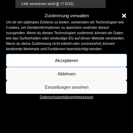
Link verwiesen wird (§ 17 ECG).
KONTAKTINFORMATIONEN
Zustimmung verwalten
Um dir ein optimales Erlebnis zu bieten, verwenden wir Technologien wie
Für weitere Informationen oder bei Fragen
Cookies, um Geräteinformationen zu speichern und/oder darauf
wenden Sie sich bitte an uns unter den
zuzugreifen. Wenn du diesen Technologien zustimmst, können wir Daten
oben angegebenen Kontaktdaten.
wie das Surfverhalten oder eindeutige IDs auf dieser Website verarbeiten.
Wenn du deine Zustimmung nicht erteilst oder zurückziehst, können
bestimmte Merkmale und Funktionen beeinträchtigt werden.
© 2025 Freiwillige Feuerwehr St. Stefan ob
Akzeptieren
Leoben. Alle Rechte vorbehalten.
Ablehnen
Einstellungen ansehen
Datenschutzerklärung
Impressum