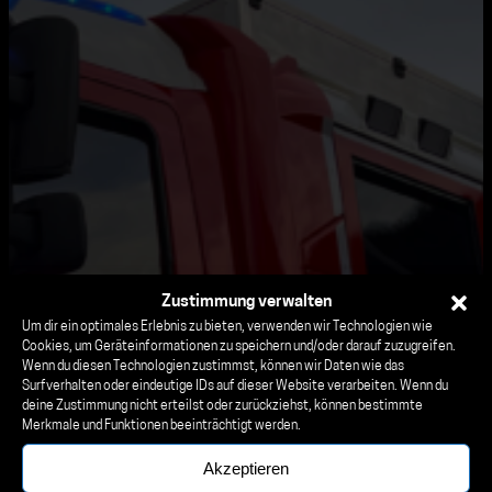
Zustimmung verwalten
Um dir ein optimales Erlebnis zu bieten, verwenden wir Technologien wie
Cookies, um Geräteinformationen zu speichern und/oder darauf zuzugreifen.
Wenn du diesen Technologien zustimmst, können wir Daten wie das
Surfverhalten oder eindeutige IDs auf dieser Website verarbeiten. Wenn du
Wir werden aus so manchen
deine Zustimmung nicht erteilst oder zurückziehst, können bestimmte
Merkmale und Funktionen beeinträchtigt werden.
Träumen gerissen, um so manche
Akzeptieren
Albträume zu erleben.