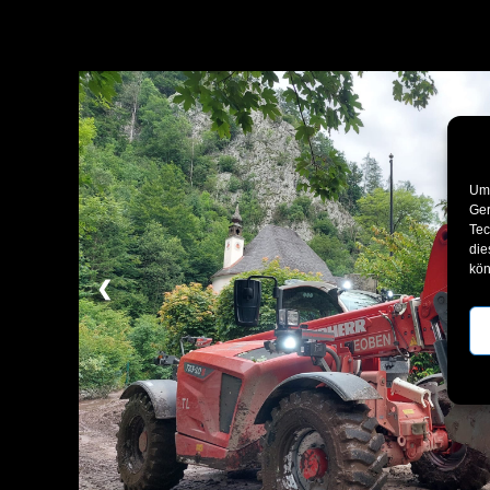
Um 
Ger
Tec
die
kön
❮