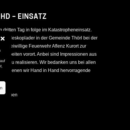
KHD – EINSATZ
n dritten Tag in folge im Katastropheneinsatz.
ser Teleskoplader in der Gemeinde Thörl bei der
 & Freiwillige Feuerwehr Aflenz Kurort zur
m
sarbeiten vorort. Anbei sind Impressionen aus
 auf
en zu realisieren. Wir bedanken uns bei allen
t,
n mit denen wir Hand in Hand hervorragende
en
ob Leoben