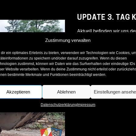
UPDATE 3. TAG 
Aktuell befinden wir uns de
Gestern sowie heute ist un
Zustimmung verwalten
Freiwillige Feuerwehr Thörl
dir ein optimales Erlebnis zu bieten, verwenden wir Technologien wie Cookies, u
Unterstützung & Aufräumung
äteinformationen zu speichern und/oder darauf zuzugreifen. Wenn du diesen
hnologien zustimmst, können wir Daten wie das Surfverhalten oder eindeutige IDs
Thörl um diese Schadenslag
ser Website verarbeiten. Wenn du deine Zustimmung nicht erteilst oder zurückziehs
eingesetzten Einsatzkräfte
nen bestimmte Merkmale und Funktionen beeinträchtigt werden.
❯
Zusammenarbeiten leisten.
Akzeptieren
Ablehnen
Einstellungen anseh
Text/Fotos: FF St. Stefan 
Datenschutzerklärung
Impressum